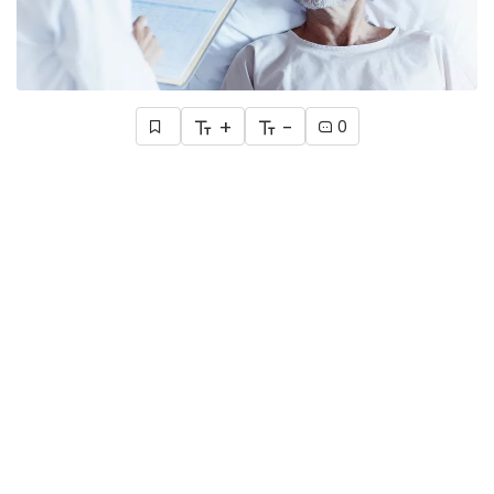
+
-
0