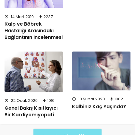
14 Mart 2019
2237
Kalp ve Böbrek
Hastalığı Arasındaki
Bağlantının İncelenmesi
10 Şubat 2020
1082
22 Ocak 2020
1016
Kalbiniz Kaç Yaşında?
Genel Bakış Kısıtlayıcı
Bir Kardiyomiyopati