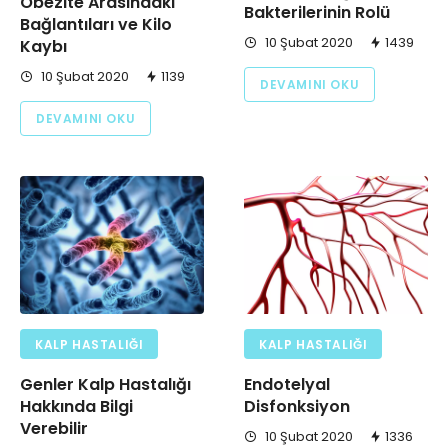
Obezite Arasındaki
Bakterilerinin Rolü
Bağlantıları ve Kilo
10 Şubat 2020
1439
Kaybı
10 Şubat 2020
1139
DEVAMINI OKU
DEVAMINI OKU
KALP HASTALIĞI
KALP HASTALIĞI
Genler Kalp Hastalığı
Endotelyal
Hakkında Bilgi
Disfonksiyon
Verebilir
10 Şubat 2020
1336