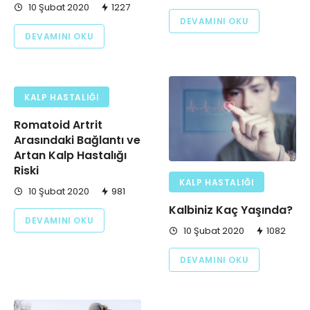
10 Şubat 2020
1227
DEVAMINI OKU
DEVAMINI OKU
KALP HASTALIĞI
Romatoid Artrit
Arasındaki Bağlantı ve
Artan Kalp Hastalığı
Riski
KALP HASTALIĞI
10 Şubat 2020
981
Kalbiniz Kaç Yaşında?
DEVAMINI OKU
10 Şubat 2020
1082
DEVAMINI OKU