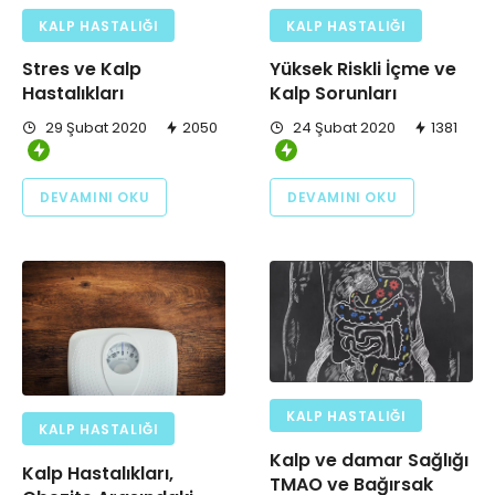
KALP HASTALIĞI
KALP HASTALIĞI
Stres ve Kalp
Yüksek Riskli İçme ve
Hastalıkları
Kalp Sorunları
29 Şubat 2020
2050
24 Şubat 2020
1381
DEVAMINI OKU
DEVAMINI OKU
KALP HASTALIĞI
KALP HASTALIĞI
Kalp ve damar Sağlığı
Kalp Hastalıkları,
TMAO ve Bağırsak