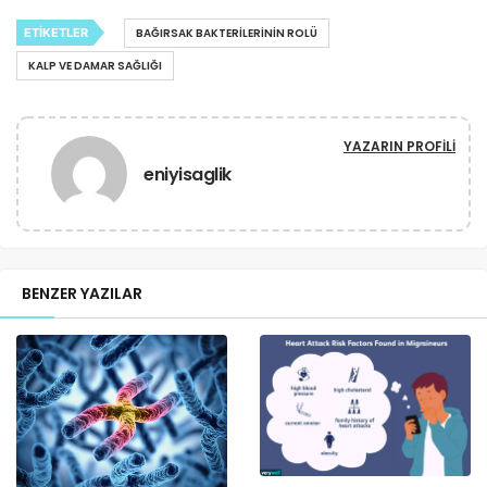
ETIKETLER
BAĞIRSAK BAKTERILERININ ROLÜ
KALP VE DAMAR SAĞLIĞI
YAZARIN PROFILI
eniyisaglik
BENZER YAZILAR