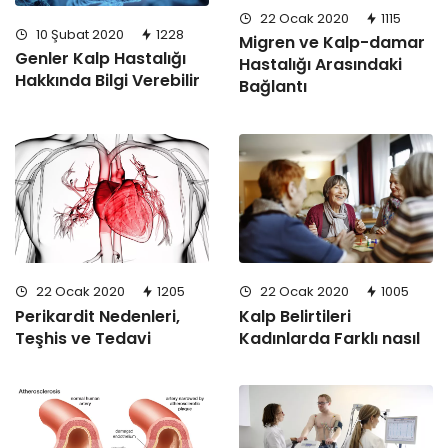
22 Ocak 2020
1115
10 Şubat 2020
1228
Migren ve Kalp-damar
Genler Kalp Hastalığı
Hastalığı Arasındaki
Hakkında Bilgi Verebilir
Bağlantı
22 Ocak 2020
1205
22 Ocak 2020
1005
Perikardit Nedenleri,
Kalp Belirtileri
Teşhis ve Tedavi
Kadınlarda Farklı nasıl