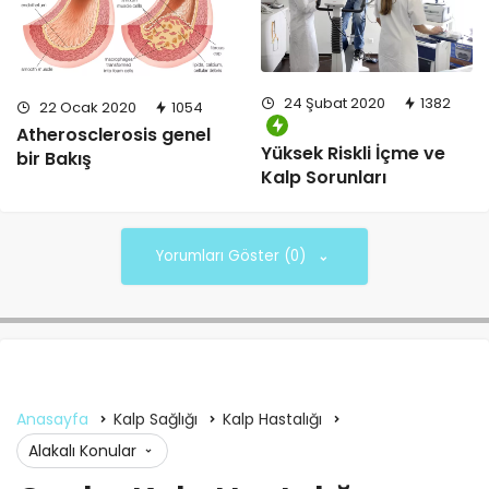
24 Şubat 2020
1382
22 Ocak 2020
1054
Atherosclerosis genel
Yüksek Riskli İçme ve
bir Bakış
Kalp Sorunları
Yorumları Göster (0)
Anasayfa
Kalp Sağlığı
Kalp Hastalığı
Alakalı Konular