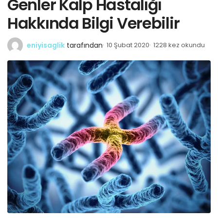
Genler Kalp Hastalığı
Hakkında Bilgi Verebilir
eniyisaglik
tarafından
10 Şubat 2020
1228 kez okundu