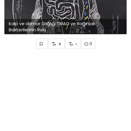
Kalp ve damar Sağlığı TMAO ve Bağırsak
Bakterilerinin Rolü
+
-
0