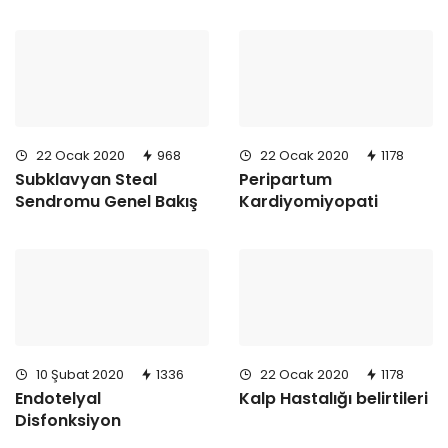
22 Ocak 2020
968
22 Ocak 2020
1178
Subklavyan Steal
Peripartum
Sendromu Genel Bakış
Kardiyomiyopati
10 Şubat 2020
1336
22 Ocak 2020
1178
Endotelyal
Kalp Hastalığı belirtileri
Disfonksiyon