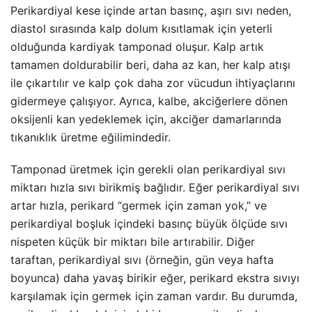
Perikardiyal kese içinde artan basınç, aşırı sıvı neden,
diastol sırasında kalp dolum kısıtlamak için yeterli
olduğunda kardiyak tamponad oluşur. Kalp artık
tamamen doldurabilir beri, daha az kan, her kalp atışı
ile çıkartılır ve kalp çok daha zor vücudun ihtiyaçlarını
gidermeye çalışıyor. Ayrıca, kalbe, akciğerlere dönen
oksijenli kan yedeklemek için, akciğer damarlarında
tıkanıklık üretme eğilimindedir.
Tamponad üretmek için gerekli olan perikardiyal sıvı
miktarı hızla sıvı birikmiş bağlıdır. Eğer perikardiyal sıvı
artar hızla, perikard “germek için zaman yok,” ve
perikardiyal boşluk içindeki basınç büyük ölçüde sıvı
nispeten küçük bir miktarı bile artırabilir. Diğer
taraftan, perikardiyal sıvı (örneğin, gün veya hafta
boyunca) daha yavaş birikir eğer, perikard ekstra sıvıyı
karşılamak için germek için zaman vardır. Bu durumda,