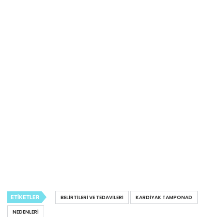
ETIKETLER
BELIRTILERI VE TEDAVILERI
KARDIYAK TAMPONAD
NEDENLERI