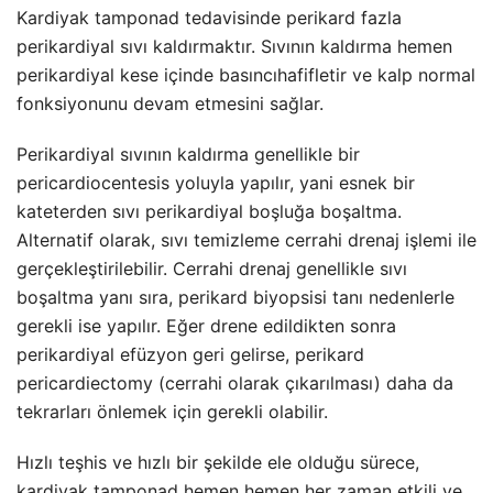
Kardiyak tamponad tedavisinde perikard fazla
perikardiyal sıvı kaldırmaktır. Sıvının kaldırma hemen
perikardiyal kese içinde basıncı
hafifletir ve kalp normal
fonksiyonunu devam etmesini sağlar.
Perikardiyal sıvının kaldırma genellikle bir
pericardiocentesis yoluyla yapılır, yani esnek bir
kateterden sıvı perikardiyal boşluğa boşaltma.
Alternatif olarak, sıvı temizleme cerrahi drenaj işlemi ile
gerçekleştirilebilir. Cerrahi drenaj genellikle sıvı
boşaltma yanı sıra, perikard biyopsisi tanı nedenlerle
gerekli ise yapılır. Eğer drene edildikten sonra
perikardiyal efüzyon geri gelirse, perikard
pericardiectomy (cerrahi olarak çıkarılması) daha da
tekrarları önlemek için gerekli olabilir.
Hızlı teşhis ve hızlı bir şekilde ele olduğu sürece,
kardiyak tamponad hemen hemen her zaman etkili ve