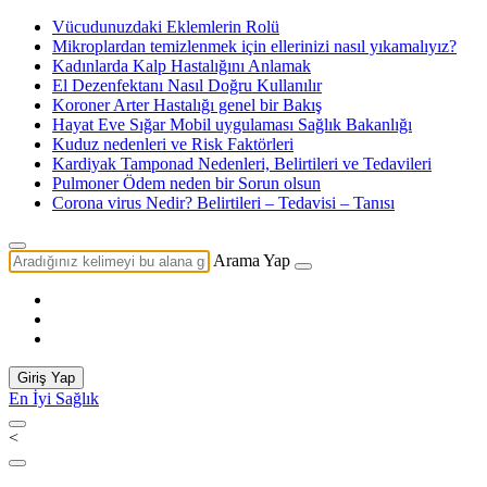
Vücudunuzdaki Eklemlerin Rolü
Mikroplardan temizlenmek için ellerinizi nasıl yıkamalıyız?
Kadınlarda Kalp Hastalığını Anlamak
El Dezenfektanı Nasıl Doğru Kullanılır
Koroner Arter Hastalığı genel bir Bakış
Hayat Eve Sığar Mobil uygulaması Sağlık Bakanlığı
Kuduz nedenleri ve Risk Faktörleri
Kardiyak Tamponad Nedenleri, Belirtileri ve Tedavileri
Pulmoner Ödem neden bir Sorun olsun
Corona virus Nedir? Belirtileri – Tedavisi – Tanısı
Arama Yap
Giriş Yap
En İyi Sağlık
<