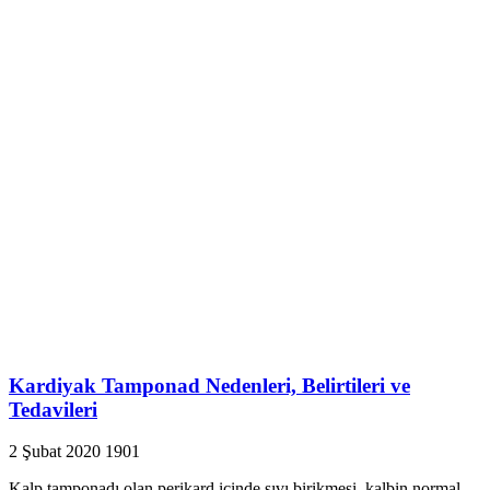
Kardiyak Tamponad Nedenleri, Belirtileri ve
Tedavileri
2 Şubat 2020
1901
Kalp tamponadı olan perikard içinde sıvı birikmesi, kalbin normal