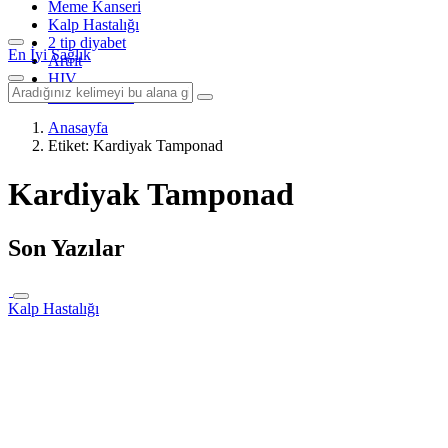
Meme Kanseri
Kalp Hastalığı
2 tip diyabet
En İyi Sağlık
Artrit
HIV
Tüm Konular
Anasayfa
Etiket: Kardiyak Tamponad
Kardiyak Tamponad
Son Yazılar
Kalp Hastalığı