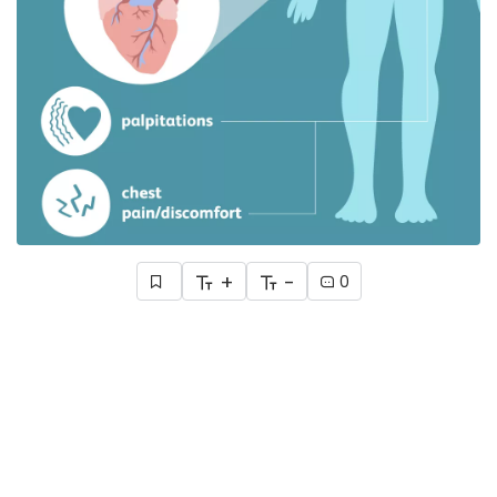
+
-
0