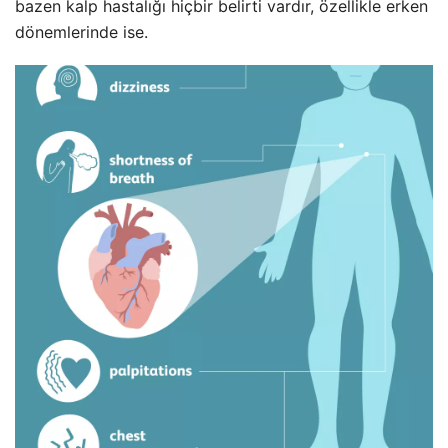
bazen kalp hastalığı hiçbir belirti vardır, özellikle erken
dönemlerinde ise.