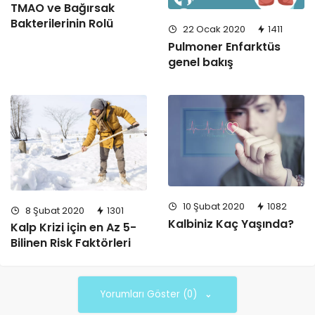
TMAO ve Bağırsak
Bakterilerinin Rolü
22 Ocak 2020
1411
Pulmoner Enfarktüs
genel bakış
10 Şubat 2020
1082
8 Şubat 2020
1301
Kalbiniz Kaç Yaşında?
Kalp Krizi için en Az 5-
Bilinen Risk Faktörleri
Yorumları Göster (0)