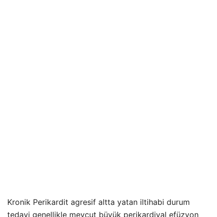
Kronik Perikardit agresif altta yatan iltihabi durum
tedavi genellikle mevcut büyük perikardiyal efüzyon