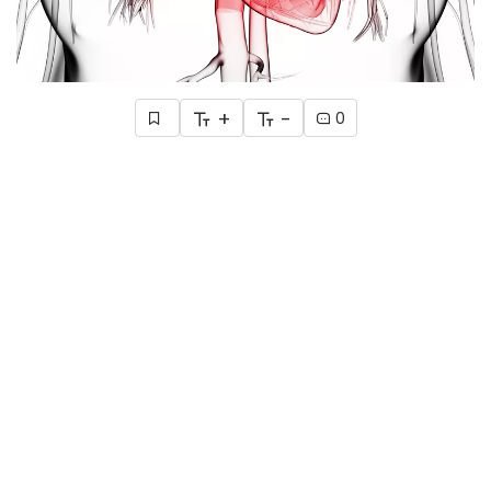
+
-
0