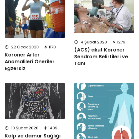
4 Şubat 2020
1279
22 Ocak 2020
1178
(ACS) akut Koroner
Koroner Arter
Sendrom Belirtileri ve
Anomalileri Öneriler
Tanı
Egzersiz
10 Şubat 2020
1439
Kalp ve damar Sağlığı