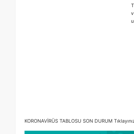
T
v
u
KORONAVİRÜS TABLOSU SON DURUM Tıklayınız