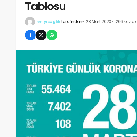
Tablosu
eniyisaglik
tarafından
28 Mart 2020
1266 kez o