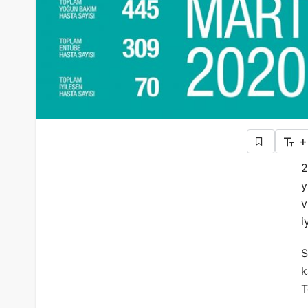
+
2
y
v
i
S
k
T