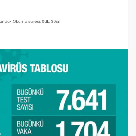
kundu
Okuma süresi: 0dk, 30sn