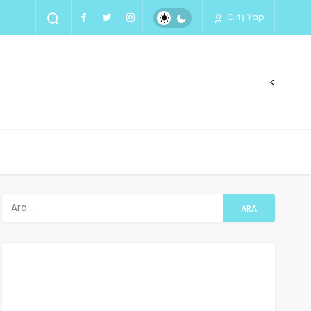
Giriş Yap
<