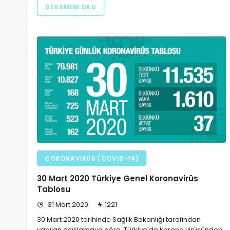
DEVAMINI OKU
CORONAVIRÜS (COVID-19)
30 Mart 2020 Türkiye Genel Koronavirüs
Tablosu
31 Mart 2020
1221
30 Mart 2020 tarihinde Sağlık Bakanlığı tarafından
yapılan açıklamaya göre, Türkiye’de korona virüsünden