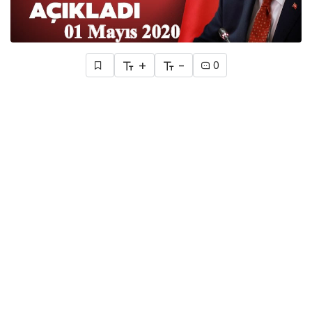
+
-
0