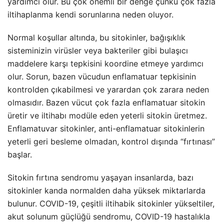
yardımcı olur. Bu çok önemli bir denge çünkü çok fazla
iltihaplanma kendi sorunlarına neden oluyor.
Normal koşullar altında, bu sitokinler, bağışıklık
sisteminizin virüsler veya bakteriler gibi bulaşıcı
maddelere karşı tepkisini koordine etmeye yardımcı
olur. Sorun, bazen vücudun enflamatuar tepkisinin
kontrolden çıkabilmesi ve yarardan çok zarara neden
olmasıdır. Bazen vücut çok fazla enflamatuar sitokin
üretir ve iltihabı modüle eden yeterli sitokin üretmez.
Enflamatuvar sitokinler, anti-enflamatuar sitokinlerin
yeterli geri besleme olmadan, kontrol dışında “fırtınası”
başlar.
Sitokin fırtına sendromu yaşayan insanlarda, bazı
sitokinler kanda normalden daha yüksek miktarlarda
bulunur. COVID-19, çeşitli iltihabik sitokinler yükseltiler,
akut solunum güçlüğü sendromu, COVID-19 hastalıkla