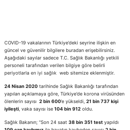
COVID-19 vakalarının Türkiye’deki seyrine ilişkin en
güncel ve güvenilir bilgilere buradan erişebilirsiniz.
Aşağıdaki sayılar sadece T.C. Sağlık Bakanlığı yetkili
personeli tarafından verilen bilgiye göre belirli
periyotlarla
en iyi sağlık
web sitemize eklenmiştir.
24 Nisan 2020
tarihinde Sağlık Bakanlığı tarafından
yapılan açıklamaya göre, Türkiye’de korona virüsünden
ölenlerin sayısı
2 bin 600
’e yükseldi,
21 bin 737 kişi
iyileşti
, vaka sayısı ise
104 bin 912
oldu.
Sağlık Bakanın; “Son 24 saat
38 bin 351 test
yapıldı
109 can kaybımız
ile hayatın kaybeden sayısı
2 bin