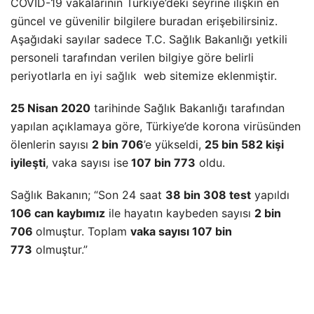
COVID-19 vakalarının Türkiye’deki seyrine ilişkin en
güncel ve güvenilir bilgilere buradan erişebilirsiniz.
Aşağıdaki sayılar sadece T.C. Sağlık Bakanlığı yetkili
personeli tarafından verilen bilgiye göre belirli
periyotlarla
en iyi sağlık
web sitemize eklenmiştir.
25 Nisan 2020
tarihinde Sağlık Bakanlığı tarafından
yapılan açıklamaya göre, Türkiye’de korona virüsünden
ölenlerin sayısı
2 bin 706
’e yükseldi,
25 bin 582 kişi
iyileşti
, vaka sayısı ise
107 bin 773
oldu.
Sağlık Bakanın; “Son 24 saat
38 bin 308 test
yapıldı
106 can kaybımız
ile hayatın kaybeden sayısı
2 bin
706
olmuştur. Toplam
vaka sayısı 107 bin
773
olmuştur.”