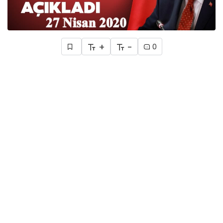
+
-
0