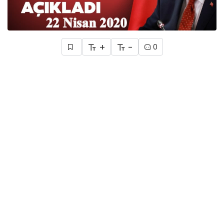
+
-
0