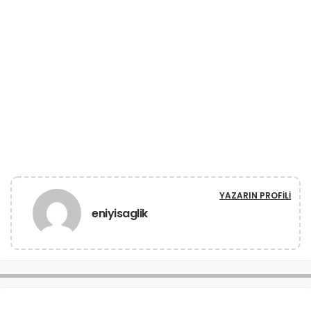
YAZARIN PROFILI
eniyisaglik