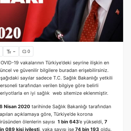
-
0
OVID-19 vakalarının Türkiye’deki seyrine ilişkin en
üncel ve güvenilir bilgilere buradan erişebilirsiniz.
şağıdaki sayılar sadece T.C. Sağlık Bakanlığı yetkili
ersoneli tarafından verilen bilgiye göre belirli
eriyotlarla
en iyi sağlık
web sitemize eklenmiştir.
6 Nisan 2020
tarihinde Sağlık Bakanlığı tarafından
apılan açıklamaya göre, Türkiye’de korona
irüsünden ölenlerin sayısı
1 bin 643
’e yükseldi,
7
in 089 kişi iyileşti
, vaka sayısı ise
74 bin 193
oldu.