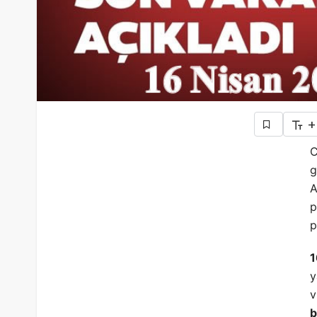
+
C
g
A
p
p
1
y
v
b