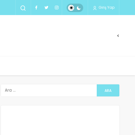
Giriş Yap
<