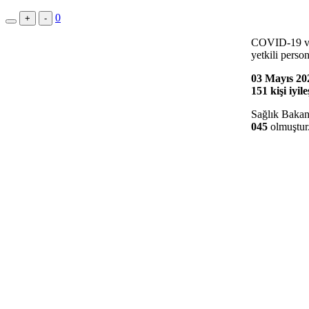
0
+
-
COVID-19 vaka
yetkili person
03 Mayıs 20
151 kişi iyile
Sağlık Bakan
045
olmuştur