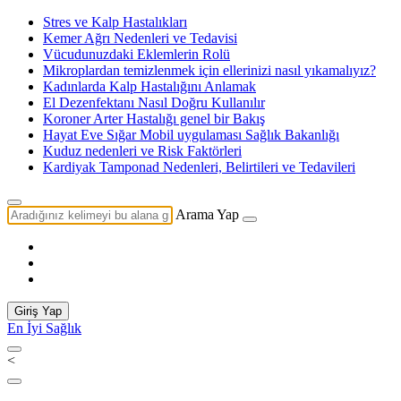
Stres ve Kalp Hastalıkları
Kemer Ağrı Nedenleri ve Tedavisi
Vücudunuzdaki Eklemlerin Rolü
Mikroplardan temizlenmek için ellerinizi nasıl yıkamalıyız?
Kadınlarda Kalp Hastalığını Anlamak
El Dezenfektanı Nasıl Doğru Kullanılır
Koroner Arter Hastalığı genel bir Bakış
Hayat Eve Sığar Mobil uygulaması Sağlık Bakanlığı
Kuduz nedenleri ve Risk Faktörleri
Kardiyak Tamponad Nedenleri, Belirtileri ve Tedavileri
Arama Yap
Giriş Yap
En İyi Sağlık
<