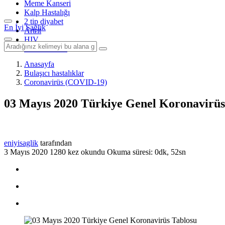
Meme Kanseri
Kalp Hastalığı
2 tip diyabet
En İyi Sağlık
Artrit
HIV
Tüm Konular
Anasayfa
Bulaşıcı hastalıklar
Coronavirüs (COVID-19)
03 Mayıs 2020 Türkiye Genel Koronavirüs
eniyisaglik
tarafından
3 Mayıs 2020
1280 kez okundu
Okuma süresi: 0dk, 52sn