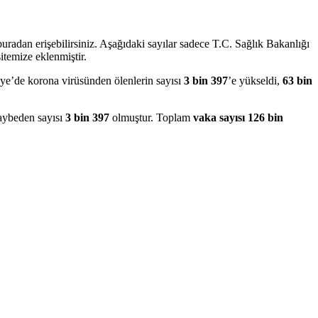
uradan erişebilirsiniz. Aşağıdaki sayılar sadece T.C. Sağlık Bakanlığı
temize eklenmiştir.
iye’de korona virüsünden ölenlerin sayısı
3 bin 397
’e yükseldi,
63 bin
kaybeden sayısı
3 bin 397
olmuştur. Toplam
vaka sayısı 126 bin