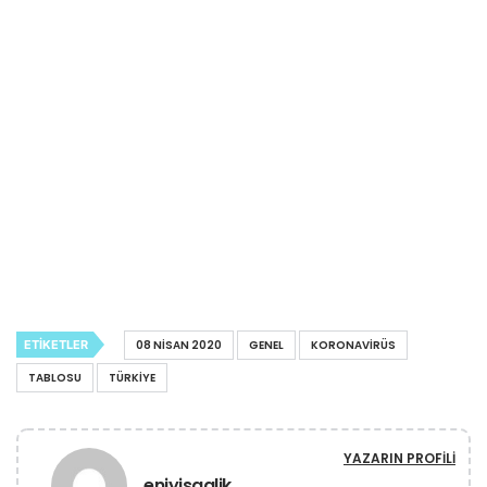
ETIKETLER
08 NISAN 2020
GENEL
KORONAVIRÜS
TABLOSU
TÜRKIYE
YAZARIN PROFILI
eniyisaglik