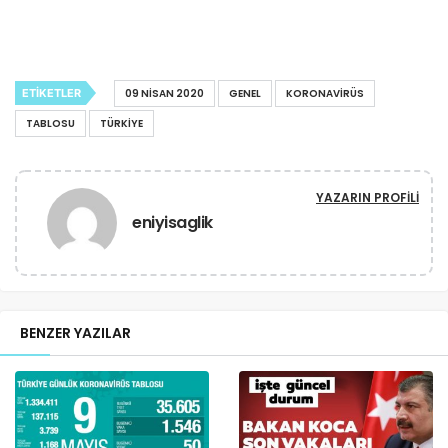
ETIKETLER
09 NISAN 2020
GENEL
KORONAVIRÜS
TABLOSU
TÜRKIYE
YAZARIN PROFILI
eniyisaglik
BENZER YAZILAR