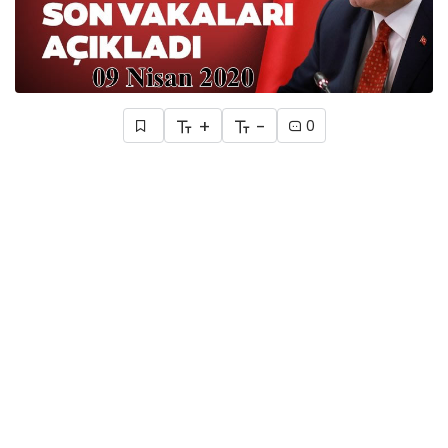
+
-
0