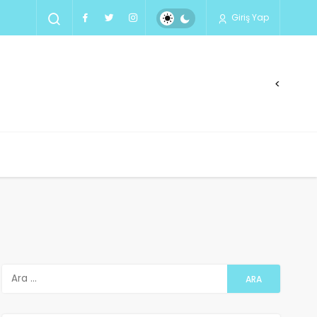
Giriş Yap
<