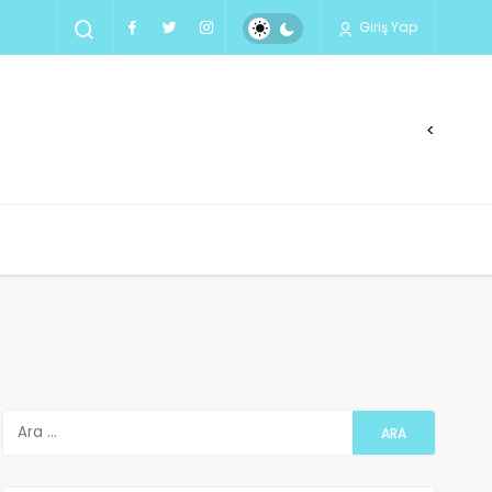
Giriş Yap
<