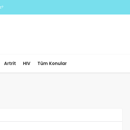
ız?
Artrit
HIV
Tüm Konular