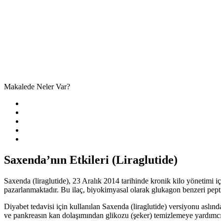
Makalede Neler Var?
Saxenda’nın Etkileri (Liraglutide)
Saxenda (liraglutide), 23 Aralık 2014 tarihinde kronik kilo yönetimi 
pazarlanmaktadır. Bu ilaç, biyokimyasal olarak glukagon benzeri peptit-1 
Diyabet tedavisi için kullanılan Saxenda (liraglutide) versiyonu aslınd
ve pankreasın kan dolaşımından glikozu (şeker) temizlemeye yardımcı ol