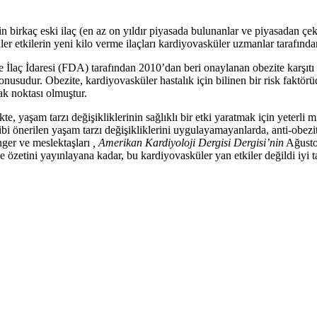
in birkaç eski ilaç (en az on yıldır piyasada bulunanlar ve piyasadan çeki
er etkilerin yeni kilo verme ilaçları kardiyovasküler uzmanlar tarafında
İlaç İdaresi (FDA) tarafından 2010’dan beri onaylanan obezite karşıtı 
konusudur. Obezite, kardiyovasküler hastalık için bilinen bir risk faktörü
ak noktası olmuştur.
kte, yaşam tarzı değişikliklerinin sağlıklı bir etki yaratmak için yeterl
bi önerilen yaşam tarzı değişikliklerini uygulayamayanlarda, anti-obezite i
nger ve meslektaşları
, Amerikan Kardiyoloji Dergisi Dergisi’nin
Ağustos
e özetini yayınlayana kadar, bu kardiyovasküler yan etkiler değildi iyi 