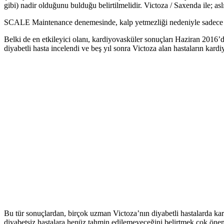
gibi) nadir olduğunu bulduğu belirtilmelidir. Victoza / Saxenda ile; 
SCALE Maintenance denemesinde, kalp yetmezliği nedeniyle sadece bir
Belki de en etkileyici olanı, kardiyovasküler sonuçları Haziran 2016’
diyabetli hasta incelendi ve beş yıl sonra Victoza alan hastaların kar
Bu tür sonuçlardan, birçok uzman Victoza’nın diyabetli hastalarda ka
diyabetsiz hastalara henüz tahmin edilemeyeceğini belirtmek çok öneml