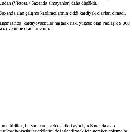
rubundan (Victoza / Saxenda almayanlar) daha düşüktü.
enda alan çalışma katılımcılarının ciddi kardiyak olayları olmadı.
ışmasında, kardiyovasküler hastalık riski yüksek olan yaklaşık 9.300
rizi ve inme oranları vardı.
unla birlikte, bu sonucun, sadece kilo kaybı için Saxenda alan
ür kardiyovasküler etkilerini değerlendirmek için gereken çalışmalar