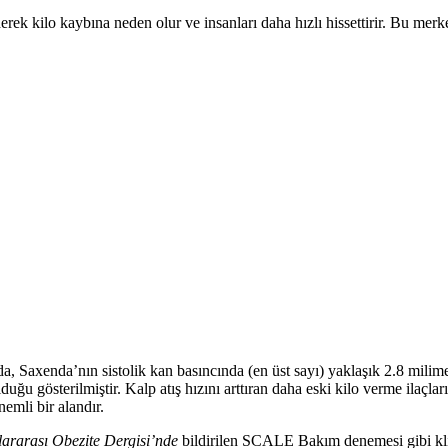
ek kilo kaybına neden olur ve insanları daha hızlı hissettirir. Bu merke
da, Saxenda’nın sistolik kan basıncında (en üst sayı) yaklaşık 2.8 mili
lduğu gösterilmiştir. Kalp atış hızını arttıran daha eski kilo verme ilaçl
nemli bir alandır.
lararası Obezite Dergisi’nde
bildirilen SCALE Bakım denemesi gibi klini