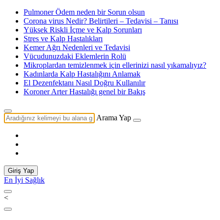
Pulmoner Ödem neden bir Sorun olsun
Corona virus Nedir? Belirtileri – Tedavisi – Tanısı
Yüksek Riskli İçme ve Kalp Sorunları
Stres ve Kalp Hastalıkları
Kemer Ağrı Nedenleri ve Tedavisi
Vücudunuzdaki Eklemlerin Rolü
Mikroplardan temizlenmek için ellerinizi nasıl yıkamalıyız?
Kadınlarda Kalp Hastalığını Anlamak
El Dezenfektanı Nasıl Doğru Kullanılır
Koroner Arter Hastalığı genel bir Bakış
Arama Yap
Giriş Yap
En İyi Sağlık
<