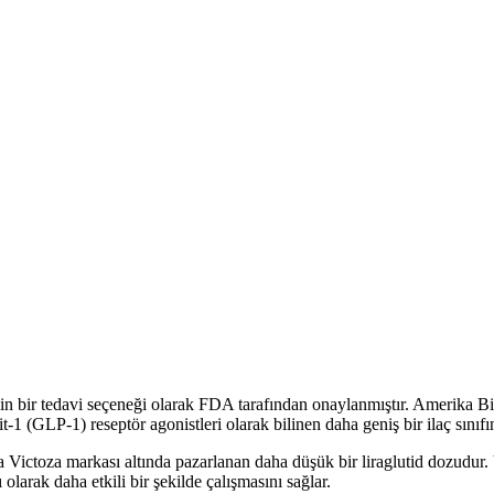
için bir tedavi seçeneği olarak FDA tarafından onaylanmıştır. Amerika B
(GLP-1) reseptör agonistleri olarak bilinen daha geniş bir ilaç sınıfına a
a Victoza markası altında pazarlanan daha düşük bir liraglutid dozudur. V
arak daha etkili bir şekilde çalışmasını sağlar.