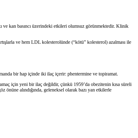
ızı ve kan basıncı üzerindeki etkileri olumsuz görünmektedir. Klinik
 artışlarla ve hem LDL kolesterolünde (“kötü” kolesterol) azalması ile
da bir hap içinde iki ilaç içerir: phentermine ve topiramat.
 amaç için yeni bir ilaç değildir, çünkü 1959’da obezitenin kısa süreli
göz önüne alındığında, geleneksel olarak bazı yan etkilerle