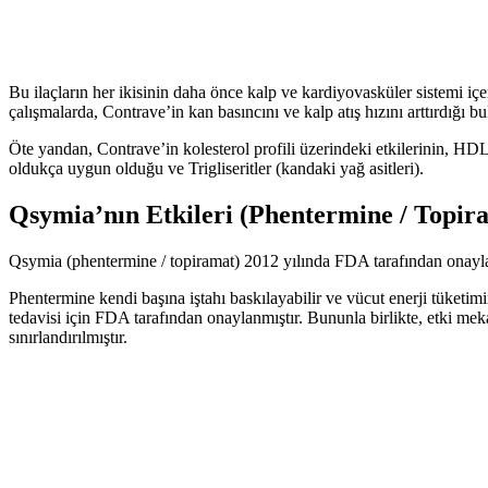
Bu ilaçların her ikisinin daha önce kalp ve kardiyovasküler sistemi iç
çalışmalarda, Contrave’in kan basıncını ve kalp atış hızını arttırdığı b
Öte yandan, Contrave’in kolesterol profili üzerindeki etkilerinin, HDL 
oldukça uygun olduğu ve Trigliseritler (kandaki yağ asitleri).
Qsymia’nın Etkileri (Phentermine / Topir
Qsymia (phentermine / topiramat) 2012 yılında FDA tarafından onaylan
Phentermine kendi başına iştahı baskılayabilir ve vücut enerji tüketimin
tedavisi için FDA tarafından onaylanmıştır. Bununla birlikte, etki meka
sınırlandırılmıştır.