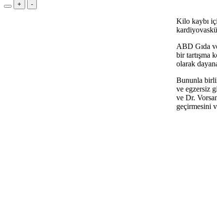
+
-
Kilo kaybı iç
kardiyovaskül
ABD Gıda ve 
bir tartışma 
olarak dayan
Bununla birli
ve egzersiz gi
ve Dr. Vorsa
geçirmesini v