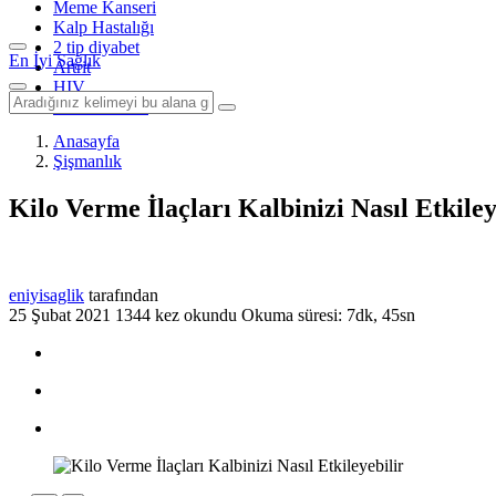
Meme Kanseri
Kalp Hastalığı
2 tip diyabet
En İyi Sağlık
Artrit
HIV
Tüm Konular
Anasayfa
Şişmanlık
Kilo Verme İlaçları Kalbinizi Nasıl Etkiley
eniyisaglik
tarafından
25 Şubat 2021
1344 kez okundu
Okuma süresi: 7dk, 45sn