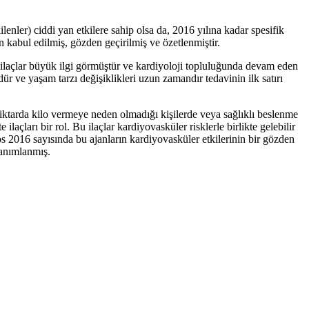
lenler) ciddi yan etkilere sahip olsa da, 2016 yılına kadar spesifik
n kabul edilmiş, gözden geçirilmiş ve özetlenmiştir.
ilaçlar büyük ilgi görmüştür ve kardiyoloji topluluğunda devam eden
dür ve yaşam tarzı değişiklikleri uzun zamandır tedavinin ilk satırı
i miktarda kilo vermeye neden olmadığı kişilerde veya sağlıklı beslenme
laçları bir rol. Bu ilaçlar kardiyovasküler risklerle birlikte gelebilir
 2016 sayısında bu ajanların kardiyovasküler etkilerinin bir gözden
tanımlanmış.