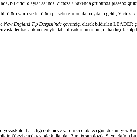
aslında, bu ciddi olaylar aslında Victoza / Saxenda grubunda plasebo g
 ölüm vardı ve bu ölüm plasebo grubunda meydana geldi; Victoza / Sax
da
New England Tıp Dergisi’nde
çevrimiçi olarak bildirilen LEADER çal
diyovasküler hastalık nedeniyle daha düşük ölüm oranı, daha düşük kalp k
rdiyovasküler hastalığı önlemeye yardımcı olabileceğini düşünüyor. Bun
idir. Obezite tedavisinde kullanılan 3 miligram dozda Saxenda’nın bu t