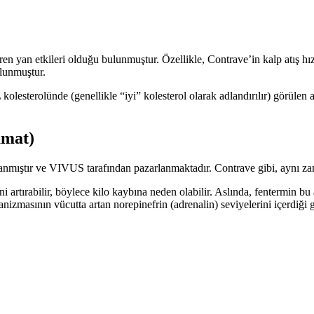
eren yan etkileri olduğu bulunmuştur. Özellikle, Contrave’in kalp atış h
ulunmuştur.
kolesterolünde (genellikle “iyi” kolesterol olarak adlandırılır) görülen
amat)
mıştır ve VIVUS tarafından pazarlanmaktadır. Contrave gibi, aynı zaman
i artırabilir, böylece kilo kaybına neden olabilir. Aslında, fentermin bu
nizmasının vücutta artan norepinefrin (adrenalin) seviyelerini içerdiği 